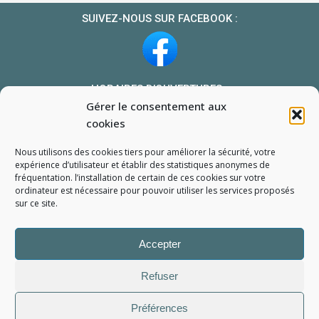
SUIVEZ-NOUS SUR FACEBOOK :
HORAIRES D’OUVERTURES :
Gérer le consentement aux
Du lundi au vendredi : 10h-13h et 14h-19h
cookies
Le samedi : 10h-13h 14h-18h
Nous utilisons des cookies tiers pour améliorer la sécurité, votre
NOUS TROUVER
expérience d’utilisateur et établir des statistiques
anonymes
de
fréquentation. l’installation de certain de ces cookies sur votre
Mon compte
ordinateur est nécessaire pour pouvoir utiliser les services proposés
Formulaire de demande de pièce
sur ce site.
Accepter
Refuser
Préférences
L'Atelier du Portable
2006 - 2026
Tous droits réservés