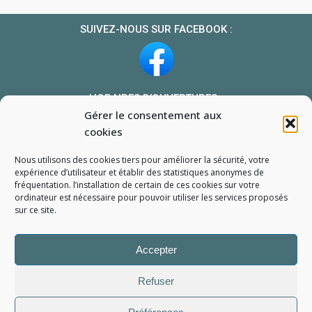
SUIVEZ-NOUS SUR FACEBOOK :
HORAIRES D’OUVERTURES :
Gérer le consentement aux
Du lundi au vendredi : 10h-13h et 14h-19h
cookies
Le samedi : 10h-13h 14h-18h
Nous utilisons des cookies tiers pour améliorer la sécurité, votre
NOUS TROUVER
expérience d’utilisateur et établir des statistiques
anonymes
de
fréquentation. l’installation de certain de ces cookies sur votre
Mon compte
ordinateur est nécessaire pour pouvoir utiliser les services proposés
Formulaire de demande de pièce
sur ce site.
Accepter
Refuser