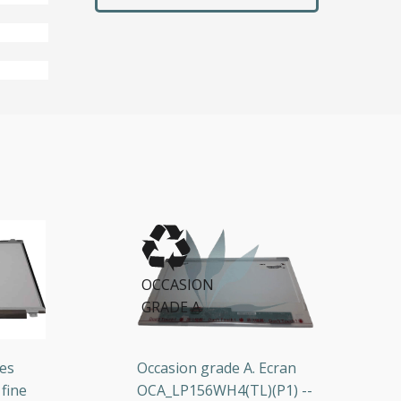
OCCASION
GRADE A
Occasion grade A. Ecran
O
ne
OCA_LP156WH4(TL)(P1) --
m