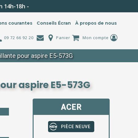
h 14h-18h -
ons courantes
Conseils Écran
À propos de nous
09 72 66 92 20
Panier
Mon compte
llante pour aspire E5-573G
pour aspire E5-573G
ACER
PIÈCE NEUVE