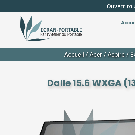
Ouvert tou
Accue
Accueil
/
Acer
/
Aspire
/
E
Dalle 15.6 WXGA (1