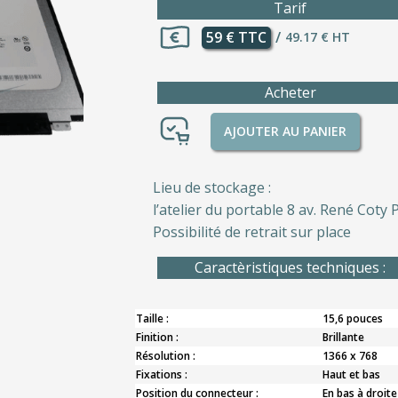
Tarif
59 € TTC
/
49.17 € HT
Acheter
AJOUTER AU PANIER
Lieu de stockage :
l’atelier du portable 8 av. René Coty P
Possibilité de retrait sur place
Caractèristiques techniques :
Taille :
15,6 pouces
Finition :
Brillante
Résolution :
1366 x 768
Fixations :
Haut et bas
Position du connecteur :
En bas à droite