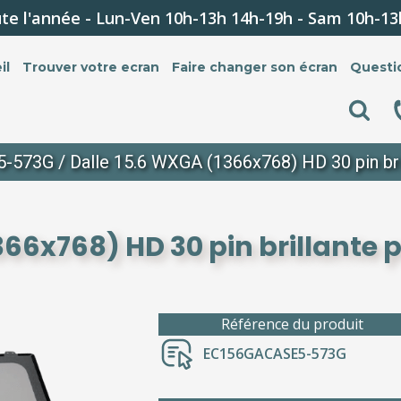
te l'année - Lun-Ven 10h-13h 14h-19h - Sam 10h-13
il
Trouver votre ecran
Faire changer son écran
Questi
5-573G
/ Dalle 15.6 WXGA (1366x768) HD 30 pin bri
366x768) HD 30 pin brillante 
Référence du produit
EC156GACASE5-573G