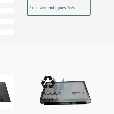
* Hors week-end et jours fériés
OCCASION
GRADE A