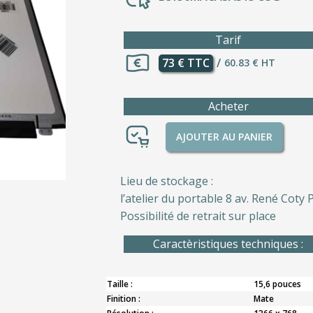
Tarif
73 € TTC
/
60.83 € HT
Acheter
AJOUTER AU PANIER
Lieu de stockage :
l’atelier du portable 8 av. René Coty P
Possibilité de retrait sur place
Caractèristiques techniques :
Taille :
15,6 pouces
Finition :
Mate