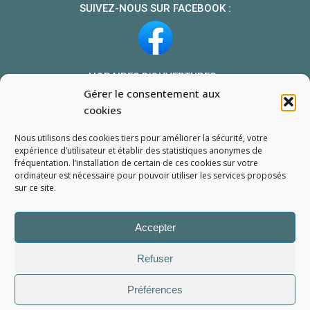
SUIVEZ-NOUS SUR FACEBOOK :
HORAIRES D’OUVERTURES :
Gérer le consentement aux
Du lundi au vendredi : 10h-13h et 14h-19h
cookies
Le samedi : 10h-13h 14h-18h
Nous utilisons des cookies tiers pour améliorer la sécurité, votre
NOUS TROUVER
expérience d’utilisateur et établir des statistiques
anonymes
de
fréquentation. l’installation de certain de ces cookies sur votre
Mon compte
ordinateur est nécessaire pour pouvoir utiliser les services proposés
Formulaire de demande de pièce
sur ce site.
Accepter
Refuser
Préférences
L'Atelier du Portable
2006 - 2026
Tous droits réservés