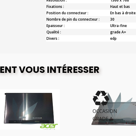
Résolution :
1366 x 768
Fixations :
Haut et bas
Position du connecteur :
En bas à droite
Nombre de pin du connecteur :
30
Epaisseur :
Ultra-fine
Qualité :
grade A+
Divers :
edp
ENT VOUS INTÉRESSER
OCCASION
GRADE A