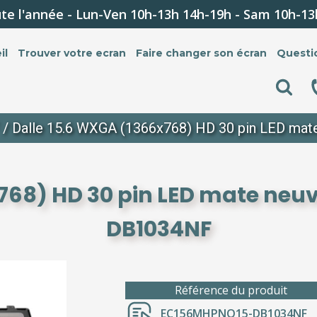
te l'année - Lun-Ven 10h-13h 14h-19h - Sam 10h-13
il
Trouver votre ecran
Faire changer son écran
Questi
/ Dalle 15.6 WXGA (1366x768) HD 30 pin LED ma
768) HD 30 pin LED mate neu
DB1034NF
Référence du produit
EC156MHPNO15-DB1034NF