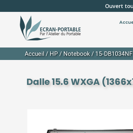
Ouvert tou
Accue
Accueil
/
HP
/
Notebook
/
15-DB1034NF
Dalle 15.6 WXGA (1366x