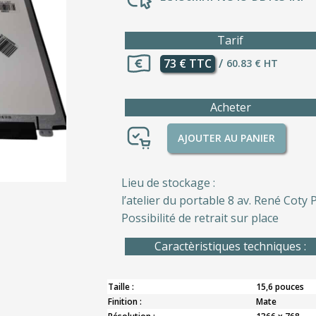
Tarif
73 € TTC
/
60.83 € HT
Acheter
AJOUTER AU PANIER
Lieu de stockage :
l’atelier du portable 8 av. René Coty P
Possibilité de retrait sur place
Caractèristiques techniques :
Taille :
15,6 pouces
Finition :
Mate