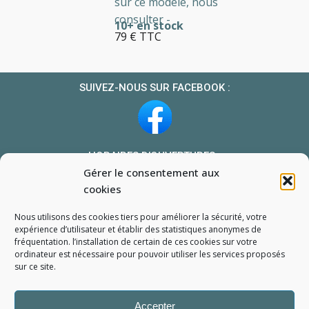
sur ce modèle, nous
consulter -
10+ en stock
79 € TTC
SUIVEZ-NOUS SUR FACEBOOK :
HORAIRES D’OUVERTURES :
Gérer le consentement aux
Du lundi au vendredi : 10h-13h et 14h-19h
cookies
Le samedi : 10h-13h 14h-18h
Nous utilisons des cookies tiers pour améliorer la sécurité, votre
NOUS TROUVER
expérience d’utilisateur et établir des statistiques
anonymes
de
fréquentation. l’installation de certain de ces cookies sur votre
Mon compte
ordinateur est nécessaire pour pouvoir utiliser les services proposés
Formulaire de demande de pièce
sur ce site.
Accepter