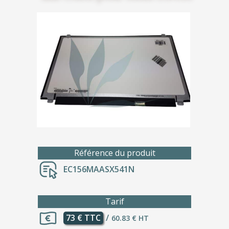
Référence du produit
EC156MAASX541N
Tarif
73 € TTC
/
60.83 € HT