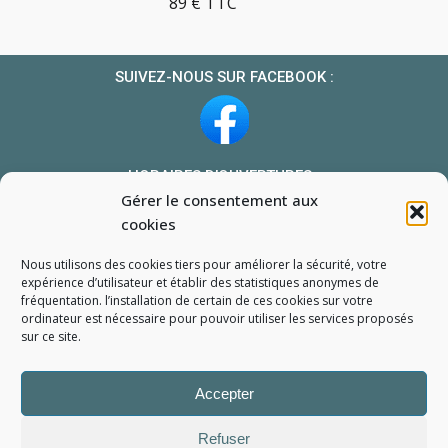
89 € TTC
SUIVEZ-NOUS SUR FACEBOOK :
HORAIRES D’OUVERTURES :
Gérer le consentement aux
Du lundi au vendredi : 10h-13h et 14h-19h
cookies
Le samedi : 10h-13h 14h-18h
Nous utilisons des cookies tiers pour améliorer la sécurité, votre
NOUS TROUVER
expérience d’utilisateur et établir des statistiques
anonymes
de
fréquentation. l’installation de certain de ces cookies sur votre
Mon compte
ordinateur est nécessaire pour pouvoir utiliser les services proposés
Formulaire de demande de pièce
sur ce site.
Accepter
Refuser