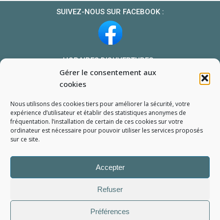
SUIVEZ-NOUS SUR FACEBOOK :
HORAIRES D’OUVERTURES :
Gérer le consentement aux
Du lundi au vendredi : 10h-13h et 14h-19h
cookies
Le samedi : 10h-13h 14h-18h
Nous utilisons des cookies tiers pour améliorer la sécurité, votre
NOUS TROUVER
expérience d’utilisateur et établir des statistiques
anonymes
de
fréquentation. l’installation de certain de ces cookies sur votre
Mon compte
ordinateur est nécessaire pour pouvoir utiliser les services proposés
Formulaire de demande de pièce
sur ce site.
Accepter
Refuser
Préférences
L'Atelier du Portable
2006 - 2026
Tous droits réservés