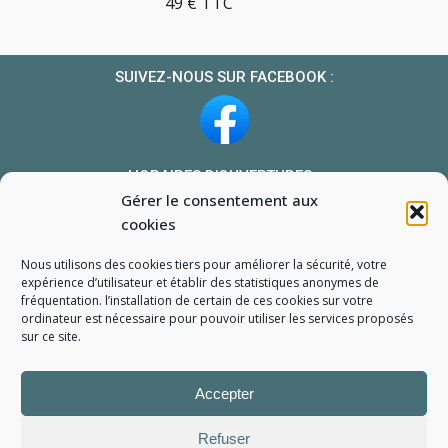
49 € TTC
SUIVEZ-NOUS SUR FACEBOOK :
HORAIRES D’OUVERTURES :
Gérer le consentement aux
Du lundi au vendredi : 10h-13h et 14h-19h
cookies
Le samedi : 10h-13h 14h-18h
Nous utilisons des cookies tiers pour améliorer la sécurité, votre
NOUS TROUVER
expérience d’utilisateur et établir des statistiques
anonymes
de
fréquentation. l’installation de certain de ces cookies sur votre
Mon compte
ordinateur est nécessaire pour pouvoir utiliser les services proposés
Formulaire de demande de pièce
sur ce site.
Accepter
Refuser