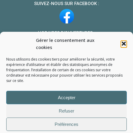
SUIVEZ-NOUS SUR FACEBOOK :
HORAIRES D’OUVERTURES :
Gérer le consentement aux
Du lundi au vendredi : 10h-13h et 14h-19h
cookies
Le samedi : 10h-13h 14h-18h
Nous utilisons des cookies tiers pour améliorer la sécurité, votre
NOUS TROUVER
expérience d’utilisateur et établir des statistiques
anonymes
de
fréquentation. l’installation de certain de ces cookies sur votre
Mon compte
ordinateur est nécessaire pour pouvoir utiliser les services proposés
Formulaire de demande de pièce
sur ce site.
Accepter
Refuser
Préférences
L'Atelier du Portable
2006 - 2026
Tous droits réservés