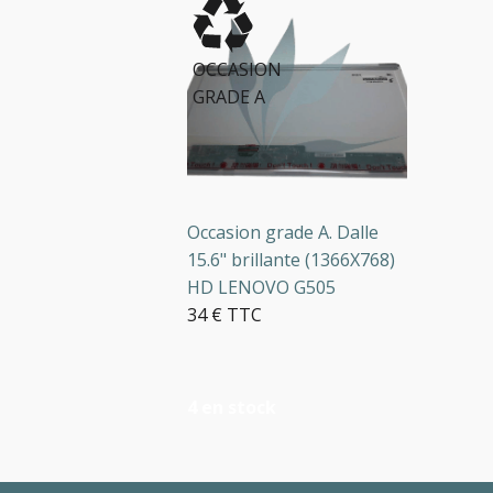
OCCASION
GRADE A
Occasion grade A. Dalle
15.6" brillante (1366X768)
HD LENOVO G505
34 € TTC
4 en stock