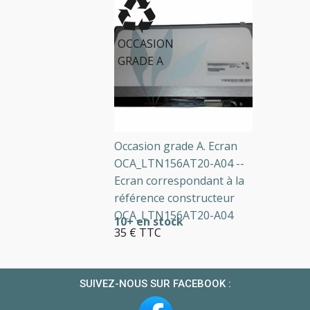
OCCASION
GRADE A
Occasion grade A. Ecran
OCA_LTN156AT20-A04 --
Ecran correspondant à la
référence constructeur
OCA_LTN156AT20-A04
10+ en stock
35 € TTC
SUIVEZ-NOUS SUR FACEBOOK :