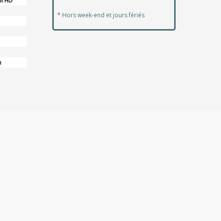
ll HD
* Hors week-end et jours fériés
n