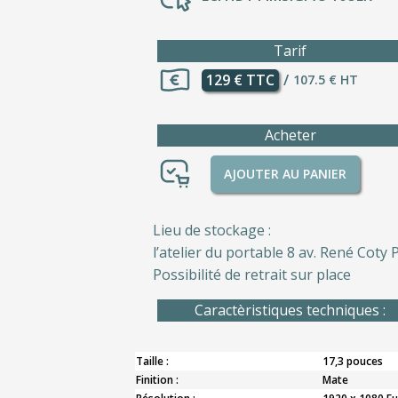
Tarif
129 € TTC
/
107.5 € HT
Acheter
AJOUTER AU PANIER
Lieu de stockage :
l’atelier du portable 8 av. René Coty P
Possibilité de retrait sur place
Caractèristiques techniques :
Taille :
17,3 pouces
Finition :
Mate