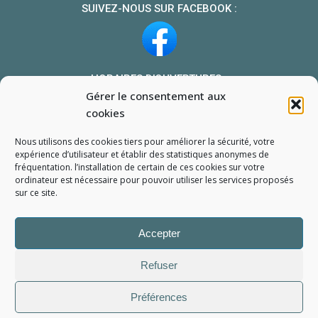
SUIVEZ-NOUS SUR FACEBOOK :
HORAIRES D’OUVERTURES :
Gérer le consentement aux
Du lundi au vendredi : 10h-13h et 14h-19h
cookies
Le samedi : 10h-13h 14h-18h
Nous utilisons des cookies tiers pour améliorer la sécurité, votre
NOUS TROUVER
expérience d’utilisateur et établir des statistiques
anonymes
de
fréquentation. l’installation de certain de ces cookies sur votre
Mon compte
ordinateur est nécessaire pour pouvoir utiliser les services proposés
Formulaire de demande de pièce
sur ce site.
Accepter
Refuser
Préférences
L'Atelier du Portable
2006 - 2026
Tous droits réservés