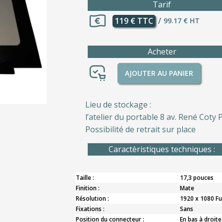
Tarif
119 € TTC
/
99.17 € HT
Acheter
AJOUTER AU PANIER
Lieu de stockage :
l’atelier du portable 8 av. René Coty P
Possibilité de retrait sur place
Caractèristiques techniques :
Taille :
17,3 pouces
Finition :
Mate
Résolution :
1920 x 1080 Fu
Fixations :
Sans
Position du connecteur :
En bas à droite