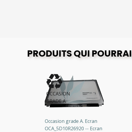
PRODUITS QUI POURRAI
OCCASION
GRADE A
80)
Occasion grade A. Ecran
D
es
OCA_5D10R26920 -- Ecran
(