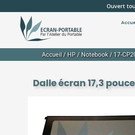
Ouvert tou
Accue
Accueil
/
HP
/
Notebook
/
17-CP2
Dalle écran 17,3 pouc