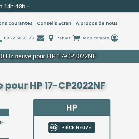
h 14h-18h -
ons courantes
Conseils Écran
À propos de nous
09 72 66 92 20
Panier
Mon compte
e 60 Hz neuve pour HP 17-CP2022NF
ve pour HP 17-CP2022NF
HP
NF
PIÈCE NEUVE