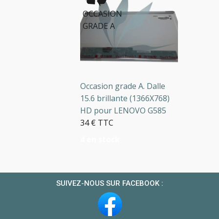
OCCASION
GRADE A
Occasion grade A. Dalle
15.6 brillante (1366X768)
HD pour LENOVO G585
34 € TTC
4 en stock
SUIVEZ-NOUS SUR FACEBOOK :