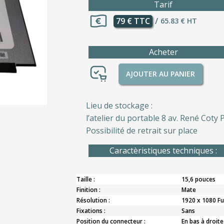
Tarif
79 € TTC
/
65.83 € HT
Acheter
AJOUTER AU PANIER
Lieu de stockage :
l’atelier du portable 8 av. René Coty P
Possibilité de retrait sur place
Caractèristiques techniques :
Taille :
15,6 pouces
Finition :
Mate
Résolution :
1920 x 1080 Fu
Fixations :
Sans
Position du connecteur :
En bas à droite