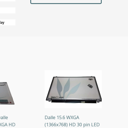
lay
le
Dalle 15.6 WXGA
D
A HD
(1366x768) HD 30 pin LED
W