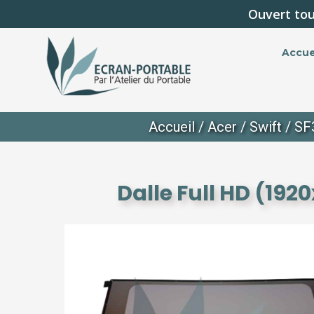
Ouvert tou
Accue
Accueil
/
Acer
/
Swift
/
SF
Dalle Full HD (192