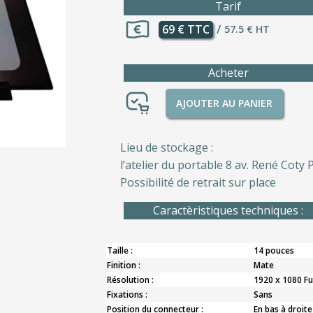
Tarif
69 € TTC
/
57.5 € HT
Acheter
AJOUTER AU PANIER
Lieu de stockage :
l’atelier du portable 8 av. René Coty P
Possibilité de retrait sur place
Caractèristiques techniques :
Taille :
14 pouces
Finition :
Mate
Résolution :
1920 x 1080 Fu
Fixations :
Sans
Position du connecteur :
En bas à droite