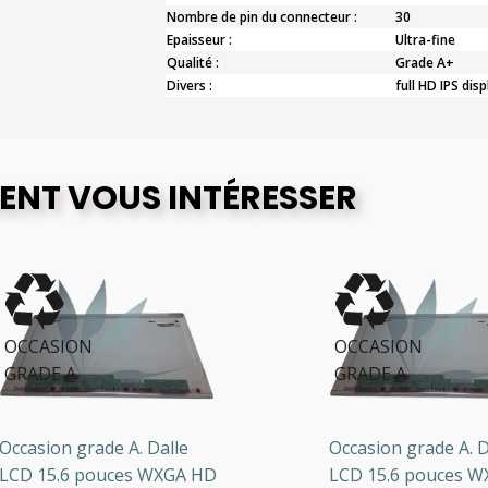
Nombre de pin du connecteur :
30
Epaisseur :
Ultra-fine
Qualité :
Grade A+
Divers :
full HD IPS disp
ENT VOUS INTÉRESSER
CCASION
OCCASION
RADE A
GRADE A
casion grade A. Dalle
Occasion grade A. Dal
D 15.6 pouces WXGA HD
LCD 15.6 pouces WXG