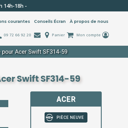
h 14h-18h -
ons courantes
Conseils Écran
À propos de nous
09 72 66 92 20
Panier
Mon compte
e pour Acer Swift SF314-59
Acer Swift SF314-59
ACER
PIÈCE NEUVE