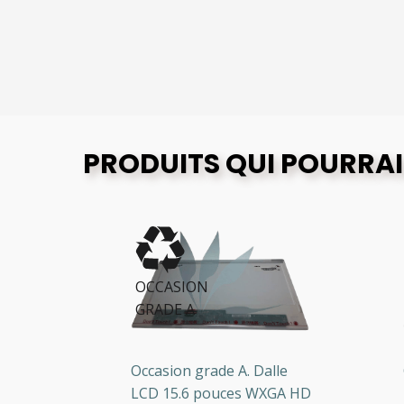
PRODUITS QUI POURRAI
OCCASION
O
GRADE A
G
HD
Occasion grade A. Dalle
Oc
LCD 15.6 pouces WXGA HD
LC