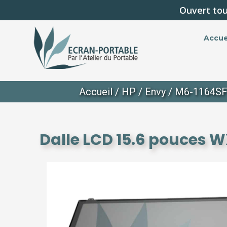
Ouvert tou
Accue
Accueil
/
HP
/
Envy
/
M6-1164S
Dalle LCD 15.6 pouces 