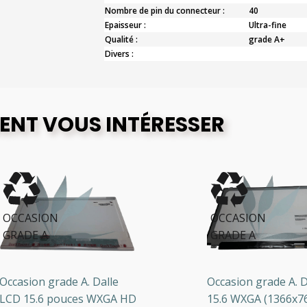
Nombre de pin du connecteur :
40
Epaisseur :
Ultra-fine
Qualité :
grade A+
Divers :
ENT VOUS INTÉRESSER
CCASION
OCCASION
RADE A
GRADE A
casion grade A. Dalle
Occasion grade A. Dal
D 15.6 pouces WXGA HD
15.6 WXGA (1366x768