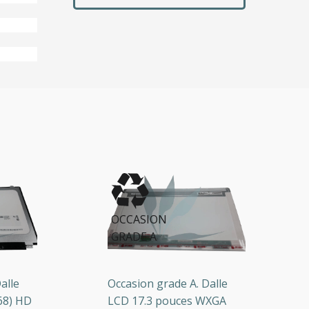
OCCASION
GRADE A
le
Occasion grade A. Dalle
) HD
LCD 17.3 pouces WXGA