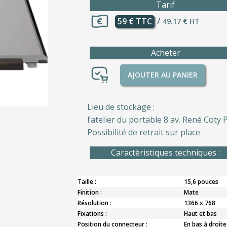
Tarif
59 € TTC
/
49.17 € HT
Acheter
AJOUTER AU PANIER
Lieu de stockage :
l’atelier du portable 8 av. René Coty P
Possibilité de retrait sur place
Caractèristiques techniques :
Taille :
15,6 pouces
Finition :
Mate
Résolution :
1366 x 768
Fixations :
Haut et bas
Position du connecteur :
En bas à droite