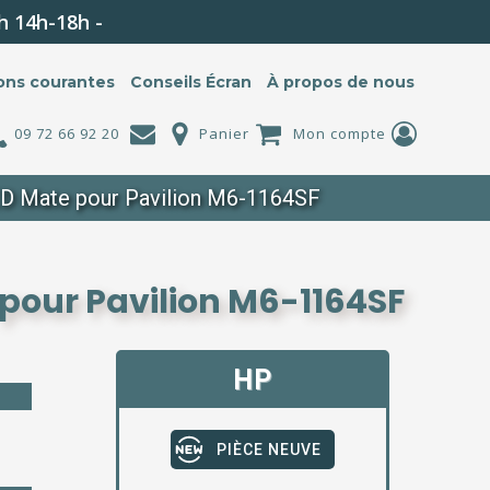
h 14h-18h -
ons courantes
Conseils Écran
À propos de nous
09 72 66 92 20
Panier
Mon compte
D Mate pour Pavilion M6-1164SF
pour Pavilion M6-1164SF
HP
PIÈCE NEUVE