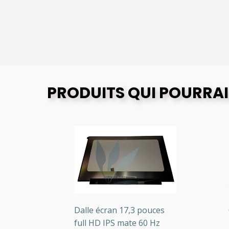
PRODUITS QUI POURRAI
O
G
Dalle écran 17,3 pouces
Oc
e
full HD IPS mate 60 Hz
LC