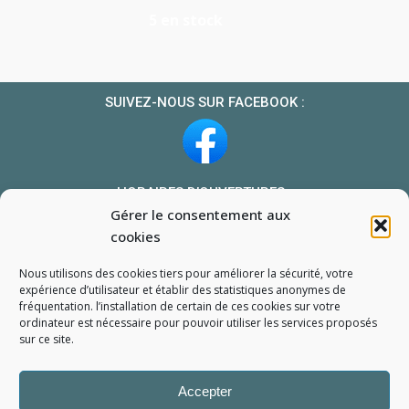
5 en stock
SUIVEZ-NOUS SUR FACEBOOK :
HORAIRES D’OUVERTURES :
Gérer le consentement aux
Du lundi au vendredi : 10h-13h et 14h-19h
cookies
Le samedi : 10h-13h 14h-18h
Nous utilisons des cookies tiers pour améliorer la sécurité, votre
NOUS TROUVER
expérience d’utilisateur et établir des statistiques
anonymes
de
fréquentation. l’installation de certain de ces cookies sur votre
Mon compte
ordinateur est nécessaire pour pouvoir utiliser les services proposés
Formulaire de demande de pièce
sur ce site.
Accepter