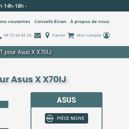
h 14h-18h -
ons courantes
Conseils Écran
À propos de nous
09 72 66 92 20
Panier
Mon compte
T pour Asus X X70IJ
ur Asus X X70IJ
ASUS
PIÈCE NEUVE