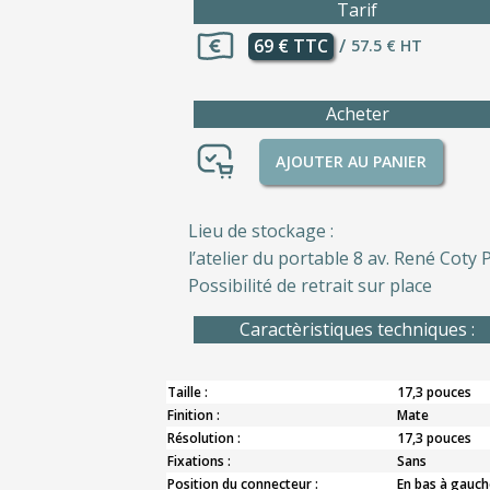
Tarif
69 € TTC
/
57.5 € HT
Acheter
AJOUTER AU PANIER
Lieu de stockage :
l’atelier du portable 8 av. René Coty P
Possibilité de retrait sur place
Caractèristiques techniques :
Taille :
17,3 pouces
Finition :
Mate
Résolution :
17,3 pouces
Fixations :
Sans
Position du connecteur :
En bas à gauch