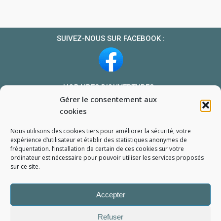
SUIVEZ-NOUS SUR FACEBOOK :
HORAIRES D’OUVERTURES :
Gérer le consentement aux
Du lundi au vendredi : 10h-13h et 14h-19h
cookies
Le samedi : 10h-13h 14h-18h
Nous utilisons des cookies tiers pour améliorer la sécurité, votre
NOUS TROUVER
expérience d’utilisateur et établir des statistiques
anonymes
de
fréquentation. l’installation de certain de ces cookies sur votre
Mon compte
ordinateur est nécessaire pour pouvoir utiliser les services proposés
Formulaire de demande de pièce
sur ce site.
Accepter
Refuser