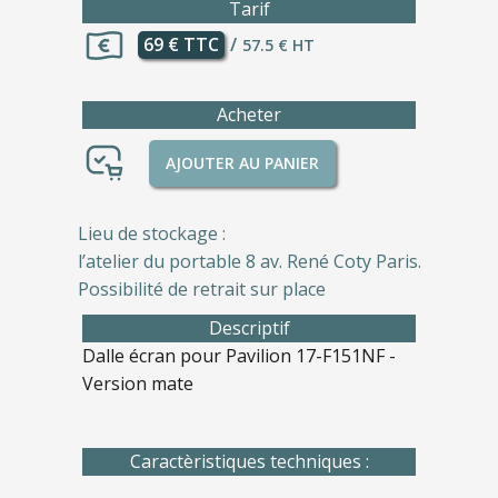
Tarif
69 € TTC
/
57.5 € HT
Acheter
AJOUTER AU PANIER
Lieu de stockage :
l’atelier du portable 8 av. René Coty Paris.
Possibilité de retrait sur place
Descriptif
Dalle écran pour Pavilion 17-F151NF -
Version mate
Caractèristiques techniques :