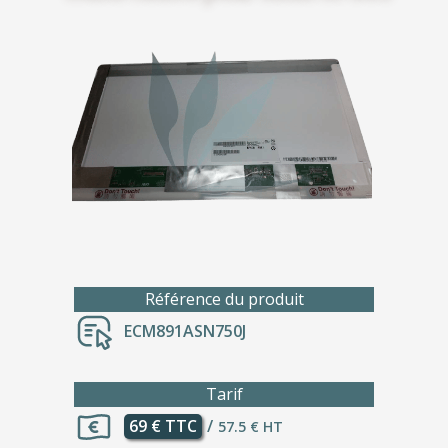
Référence du produit
ECM891ASN750J
Tarif
69 € TTC
/
57.5 € HT