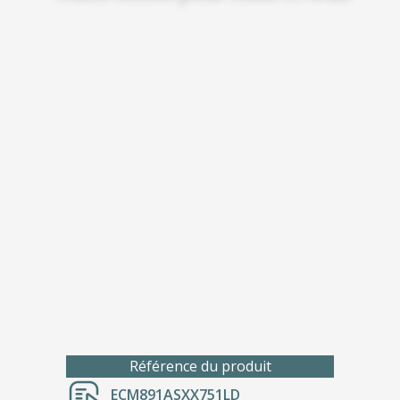
Référence du produit
ECM891ASXX751LD