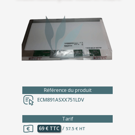
Référence du produit
ECM891ASXX751LDV
Tarif
69 € TTC
/
57.5 € HT