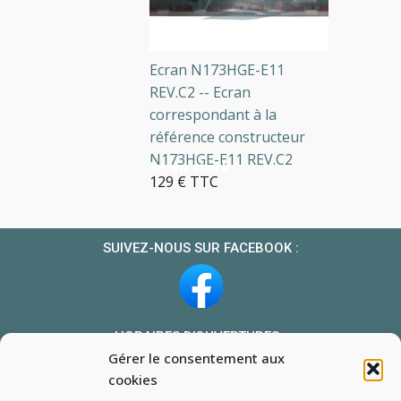
Ecran N173HGE-E11
REV.C2 -- Ecran
correspondant à la
référence constructeur
N173HGE-E11 REV.C2
5+ en stock
129 € TTC
SUIVEZ-NOUS SUR FACEBOOK :
HORAIRES D’OUVERTURES :
Gérer le consentement aux
Du lundi au vendredi : 10h-13h et 14h-19h
cookies
Le samedi : 10h-13h 14h-18h