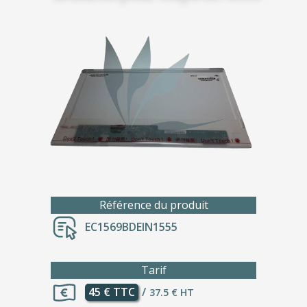
Référence du produit
EC1569BDEIN1555
Tarif
45 € TTC
/
37.5 € HT