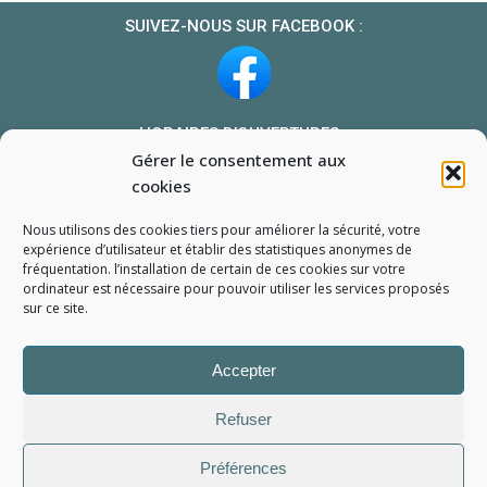
SUIVEZ-NOUS SUR FACEBOOK :
HORAIRES D’OUVERTURES :
Gérer le consentement aux
Du lundi au vendredi : 10h-13h et 14h-19h
cookies
Le samedi : 10h-13h 14h-18h
Nous utilisons des cookies tiers pour améliorer la sécurité, votre
NOUS TROUVER
expérience d’utilisateur et établir des statistiques
anonymes
de
fréquentation. l’installation de certain de ces cookies sur votre
Mon compte
ordinateur est nécessaire pour pouvoir utiliser les services proposés
Formulaire de demande de pièce
sur ce site.
Accepter
Refuser
Préférences
L'Atelier du Portable
2006 - 2026
Tous droits réservés