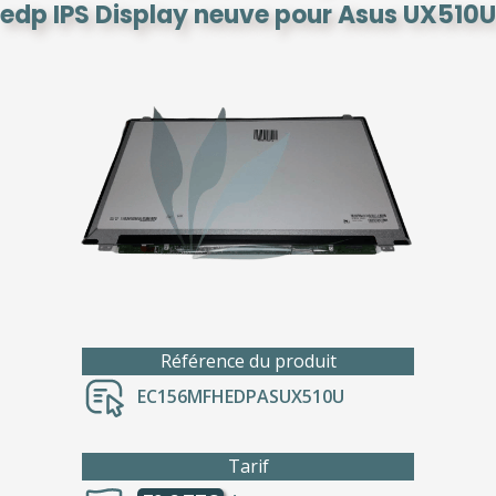
edp IPS Display neuve pour Asus UX510U
Référence du produit
EC156MFHEDPASUX510U
Tarif