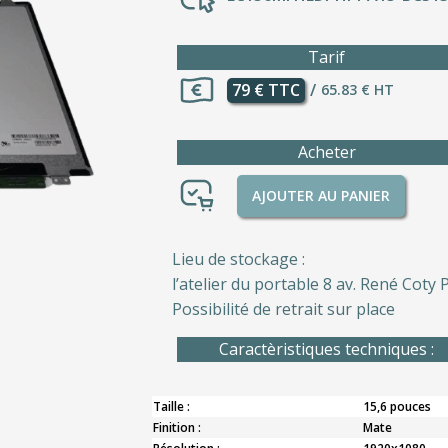
Tarif
79 € TTC
/
65.83 € HT
Acheter
AJOUTER AU PANIER
Lieu de stockage :
l’atelier du portable 8 av. René Coty P
Possibilité de retrait sur place
Caractèristiques techniques :
Taille :
15,6 pouces
Finition :
Mate