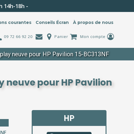
h 14h-18h -
ons courantes
Conseils Écran
À propos de nous
09 72 66 92 20
Panier
Mon compte
splay neuve pour HP Pavilion 15-BC313NF
y neuve pour HP Pavilion
HP
3NF