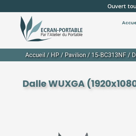
Ouvert tou
Accue
Accueil
/
HP
/
Pavilion
/
15-BC313NF
/ D
Dalle WUXGA (1920x1080)