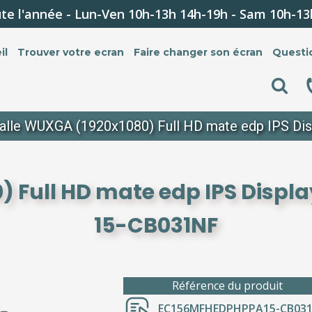
te l'année - Lun-Ven 10h-13h 14h-19h - Sam 10h-13
il
Trouver votre ecran
Faire changer son écran
Questi
alle WUXGA (1920x1080) Full HD mate edp IPS Di
 Full HD mate edp IPS Displa
15-CB031NF
Référence du produit
EC156MFHEDPHPPA15-CB03