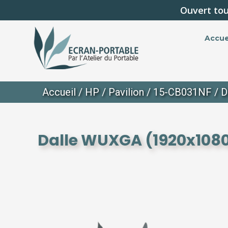
Ouvert tou
Accue
Accueil
/
HP
/
Pavilion
/
15-CB031NF
/ D
Dalle WUXGA (1920x1080)