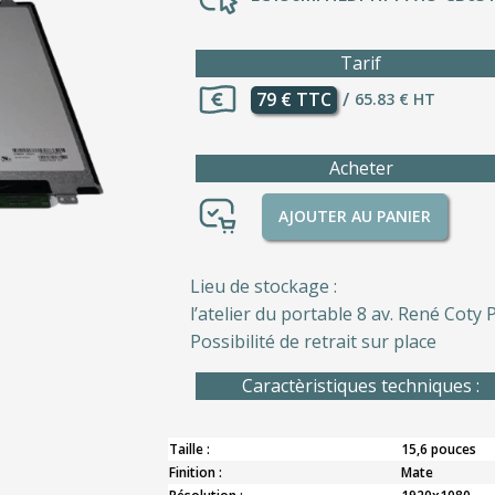
Tarif
79 € TTC
/
65.83 € HT
Acheter
AJOUTER AU PANIER
Lieu de stockage :
l’atelier du portable 8 av. René Coty P
Possibilité de retrait sur place
Caractèristiques techniques :
Taille :
15,6 pouces
Finition :
Mate