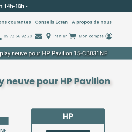
h 14h-18h -
ons courantes
Conseils Écran
À propos de nous
09 72 66 92 20
Panier
Mon compte
splay neuve pour HP Pavilion 15-CB031NF
y neuve pour HP Pavilion
HP
1NF