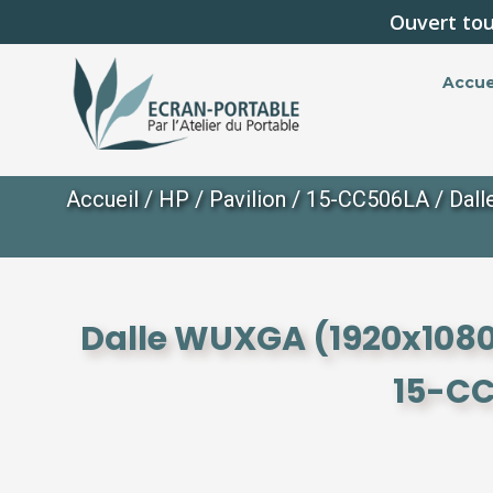
Ouvert tou
Accue
Accueil
/
HP
/
Pavilion
/
15-CC506LA
/ Dall
Dalle WUXGA (1920x1080)
15-CC