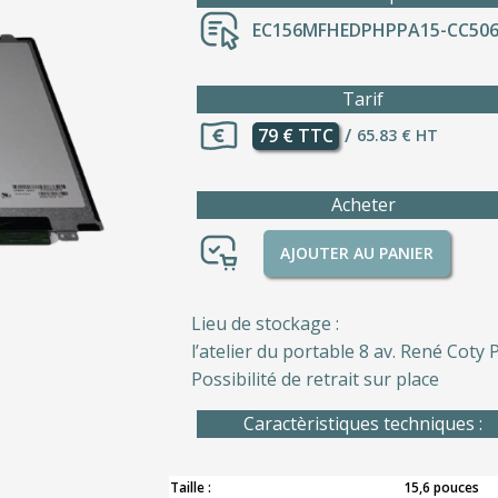
EC156MFHEDPHPPA15-CC50
Tarif
79 € TTC
/
65.83 € HT
Acheter
AJOUTER AU PANIER
Lieu de stockage :
l’atelier du portable 8 av. René Coty P
Possibilité de retrait sur place
Caractèristiques techniques :
Taille :
15,6 pouces