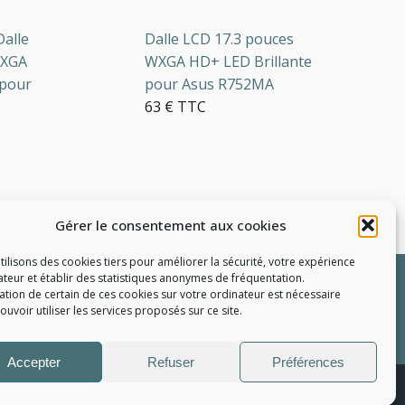
le
Dalle LCD 17.3 pouces
A
WXGA HD+ LED Brillante
ur
pour Asus R752MA
g
63 € TTC
d
Gérer le consentement aux cookies
2 en stock
tilisons des cookies tiers pour améliorer la sécurité, votre expérience
R
sateur et établir des statistiques
anonymes
de fréquentation.
llation de certain de ces cookies sur votre ordinateur est nécessaire
uvoir utiliser les services proposés sur ce site.
e pièce
Accepter
Refuser
Préférences
e