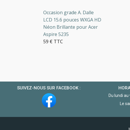
Occasion grade A. Dalle
Da
LCD 15.6 pouces WXGA HD
(1
r
Néon Brillante pour Acer
IP
Aspire 5235
Vo
59 € TTC
79
5 en stock
10
SUIVEZ-NOUS SUR FACEBOOK :
HORA
Du lundi au
Le sa