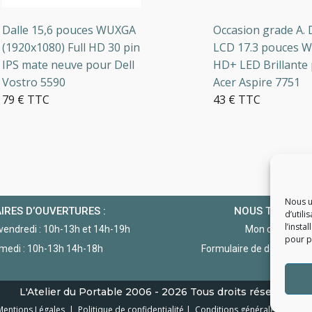
lle 15,6 pouces WUXGA
Occasion grade A. Dal
920x1080) Full HD 30 pin
LCD 17.3 pouces WXG
S mate neuve pour Dell
HD+ LED Brillante po
stro 5590
Acer Aspire 7751
 € TTC
43 € TTC
+ en stock
3 en stock
Nous u
IRES D’OUVERTURES :
NOUS TROUVE
d’utili
l’insta
 vendredi : 10h-13h et 14h-19h
Mon compte
pour po
medi : 10h-13h 14h-18h
Formulaire de demande d
L'Atelier du Portable
2006 - 2026
Tous droits réservés
Mentions Légales
|
Politique de confidentialité
|
Conditions générales de vent