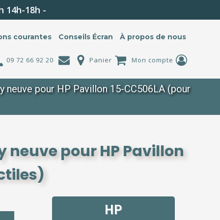
h 14h-18h -
ons courantes
Conseils Écran
À propos de nous
09 72 66 92 20
Panier
Mon compte
y neuve pour HP Pavillon 15-CC506LA (pour
y neuve pour HP Pavillon
tiles)
HP