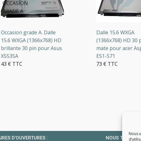
CCASION
RADE A
casion grade A. Dalle
Dalle 15.6 WXGA
.6 WXGA (1366x768) HD
(1366x768) HD 30 pin
illante 30 pin pour Asus
mate pour acer Aspir
553SA
ES1-571
 € TTC
73 € TTC
en stock
5 en stock
Nous u
IRES D’OUVERTURES :
NOUS TROUVE
d’utili