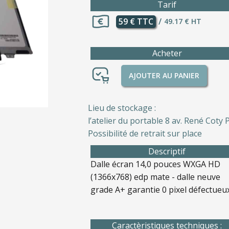
Tarif
59 € TTC
/
49.17 € HT
Acheter
AJOUTER AU PANIER
Lieu de stockage :
l’atelier du portable 8 av. René Coty P
Possibilité de retrait sur place
Descriptif
Dalle écran 14,0 pouces WXGA HD
(1366x768) edp mate - dalle neuve
grade A+ garantie 0 pixel défectueux
Caractèristiques techniques :