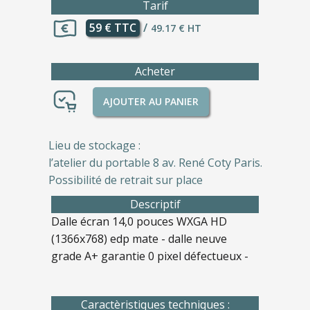
Tarif
59 € TTC
/
49.17 € HT
Acheter
AJOUTER AU PANIER
Lieu de stockage :
l’atelier du portable 8 av. René Coty Paris.
Possibilité de retrait sur place
Descriptif
Dalle écran 14,0 pouces WXGA HD
(1366x768) edp mate - dalle neuve
grade A+ garantie 0 pixel défectueux -
Caractèristiques techniques :