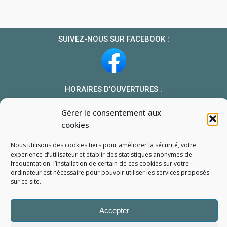
SUIVEZ-NOUS SUR FACEBOOK :
HORAIRES D’OUVERTURES :
Du lundi au vendredi : 10h-13h et 14h-19h
Gérer le consentement aux
Le samedi : 10h-13h 14h-18h
cookies
NOUS TROUVER
Nous utilisons des cookies tiers pour améliorer la sécurité, votre
Mon compte
expérience d’utilisateur et établir des statistiques
anonymes
de
fréquentation. l’installation de certain de ces cookies sur votre
Formulaire de demande de pièce
ordinateur est nécessaire pour pouvoir utiliser les services proposés
sur ce site.
Accepter