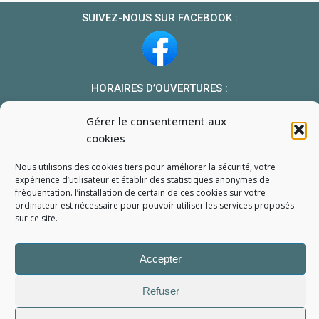
SUIVEZ-NOUS SUR FACEBOOK :
HORAIRES D’OUVERTURES :
Du lundi au vendredi : 10h-13h et 14h-19h
Gérer le consentement aux
Le samedi : 10h-13h 14h-18h
cookies
NOUS TROUVER
Nous utilisons des cookies tiers pour améliorer la sécurité, votre
Mon compte
expérience d’utilisateur et établir des statistiques
anonymes
de
fréquentation. l’installation de certain de ces cookies sur votre
Formulaire de demande de pièce
ordinateur est nécessaire pour pouvoir utiliser les services proposés
sur ce site.
Accepter
Refuser
L'Atelier du Portable
2006 - 2026
Tous droits réservés