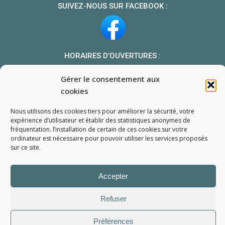
SUIVEZ-NOUS SUR FACEBOOK :
HORAIRES D’OUVERTURES :
Du lundi au vendredi : 10h-13h et 14h-19h
Gérer le consentement aux
Le samedi : 10h-13h 14h-18h
cookies
NOUS TROUVER
Nous utilisons des cookies tiers pour améliorer la sécurité, votre
Mon compte
expérience d’utilisateur et établir des statistiques
anonymes
de
fréquentation. l’installation de certain de ces cookies sur votre
Formulaire de demande de pièce
ordinateur est nécessaire pour pouvoir utiliser les services proposés
sur ce site.
Accepter
Refuser
L'Atelier du Portable
2006 - 2026
Tous droits réservés
Préférences