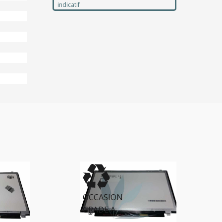
indicatif
OCCASION
GRADE A