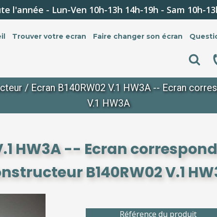
te l'année - Lun-Ven 10h-13h 14h-19h - Sam 10h-13
il
Trouver votre ecran
Faire changer son écran
Questi
cteur
/ Ecran B140RW02 V.1 HW3A -- Ecran corres
V.1 HW3A
.1 HW3A -- Ecran corresponda
onstructeur B140RW02 V.1 HW
Référence du produit