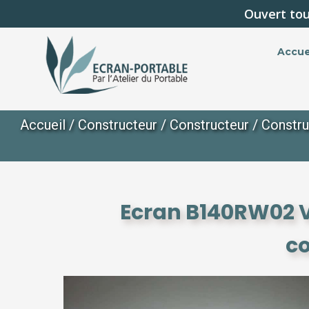
Ouvert tou
Accue
Accueil
/
Constructeur
/
Constructeur
/
Constru
Ecran B140RW02 V
c