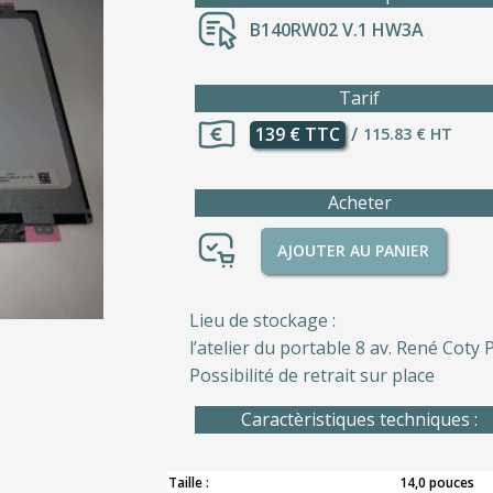
B140RW02 V.1 HW3A
Tarif
139 € TTC
/
115.83 € HT
Acheter
AJOUTER AU PANIER
Lieu de stockage :
l’atelier du portable 8 av. René Coty P
Possibilité de retrait sur place
Caractèristiques techniques :
Taille :
14,0 pouces