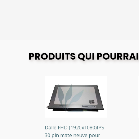
PRODUITS QUI POURRAI
PS
Dalle FHD (1920x1080)IPS
Da
e
30 pin mate neuve pour
HD