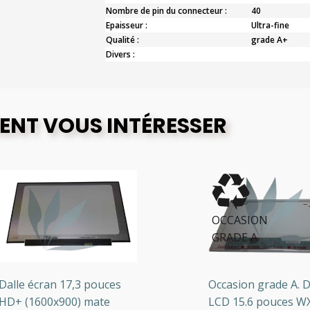
Nombre de pin du connecteur :
40
Epaisseur :
Ultra-fine
Qualité :
grade A+
Divers :
ENT VOUS INTÉRESSER
OCCASION
GRADE A
lle écran 17,3 pouces
Occasion grade A. Dall
+ (1600x900) mate
LCD 15.6 pouces WXG