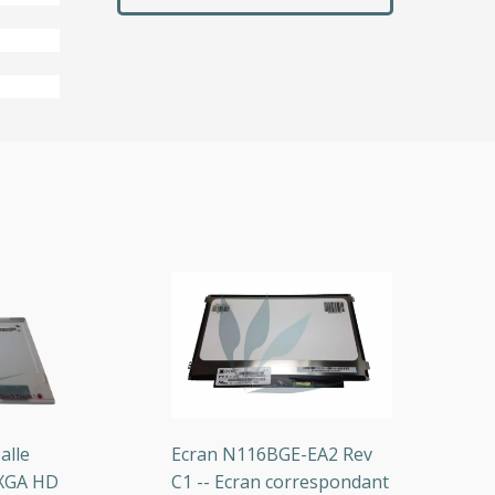
e
Ecran N116BGE-EA2 Rev
D
A HD
C1 -- Ecran correspondant
W