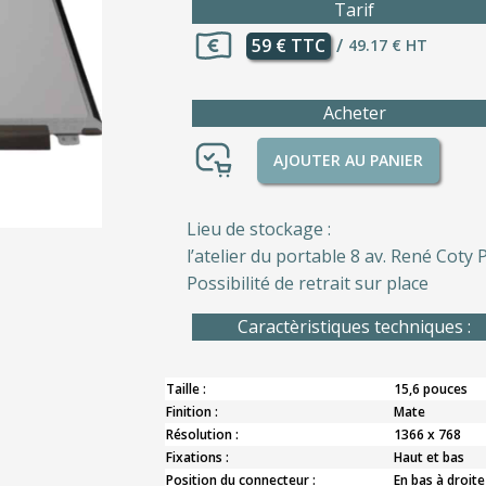
Tarif
59 € TTC
/
49.17 € HT
Acheter
AJOUTER AU PANIER
Lieu de stockage :
l’atelier du portable 8 av. René Coty P
Possibilité de retrait sur place
Caractèristiques techniques :
Taille :
15,6 pouces
Finition :
Mate
Résolution :
1366 x 768
Fixations :
Haut et bas
Position du connecteur :
En bas à droite