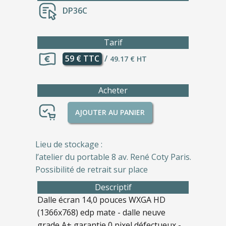
DP36C
Tarif
59 € TTC
/
49.17 € HT
Acheter
AJOUTER AU PANIER
Lieu de stockage :
l’atelier du portable 8 av. René Coty Paris.
Possibilité de retrait sur place
Descriptif
Dalle écran 14,0 pouces WXGA HD
(1366x768) edp mate - dalle neuve
grade A+ garantie 0 pixel défectueux -