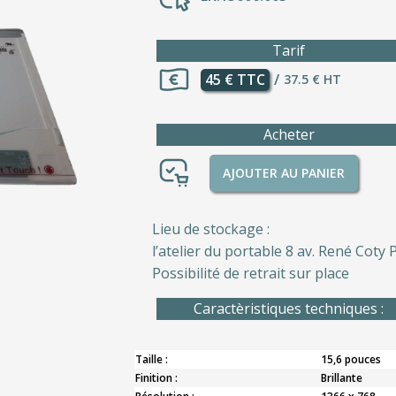
Tarif
45 € TTC
/
37.5 € HT
Acheter
AJOUTER AU PANIER
Lieu de stockage :
l’atelier du portable 8 av. René Coty P
Possibilité de retrait sur place
Caractèristiques techniques :
Taille :
15,6 pouces
Finition :
Brillante