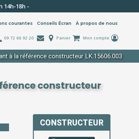
h 14h-18h -
ons courantes
Conseils Écran
À propos de nous
09 72 66 92 20
Panier
Mon compte
nt à la référence constructeur LK.15606.003
éférence constructeur
CONSTRUCTEUR