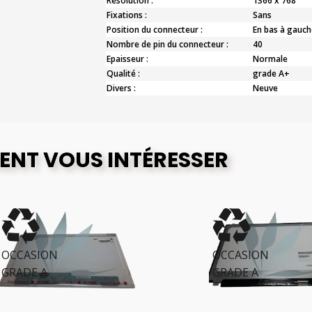
Résolution :
1366 x 768
Fixations :
Sans
Position du connecteur :
En bas à gauch
Nombre de pin du connecteur :
40
Epaisseur :
Normale
Qualité :
grade A+
Divers :
Neuve
ENT VOUS INTÉRESSER
CCASION
OCCASION
RADE A
GRADE A