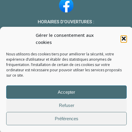
HORAIRES D’OUVERTURES :
Du lundi au vendredi : 10h-13h et 14h-19h
Gérer le consentement aux
Le samedi : 10h-13h 14h-18h
cookies
NOUS TROUVER
Nous utilisons des cookies tiers pour améliorer la sécurité, votre
Mon compte
expérience d’utilisateur et établir des statistiques
anonymes
de
fréquentation. l’installation de certain de ces cookies sur votre
Formulaire de demande de pièce
ordinateur est nécessaire pour pouvoir utiliser les services proposés
sur ce site.
Accepter
Refuser
L'Atelier du Portable
2006 - 2026
Tous droits réservés
Préférences
Mentions Légales
Politique de confidentialité
Conditions générales de vente