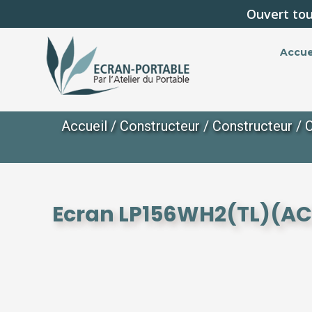
Ouvert tou
Accue
Accueil
/
Constructeur
/
Constructeur
/
C
Ecran LP156WH2(TL)(AC)