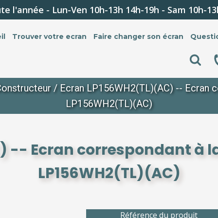
te l'année - Lun-Ven 10h-13h 14h-19h - Sam 10h-13
il
Trouver votre ecran
Faire changer son écran
Questi
onstructeur
/ Ecran LP156WH2(TL)(AC) -- Ecran co
LP156WH2(TL)(AC)
 -- Ecran correspondant à la
LP156WH2(TL)(AC)
Référence du produit