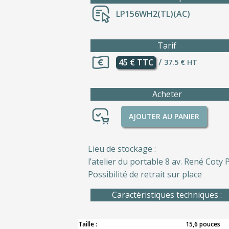
LP156WH2(TL)(AC)
Tarif
45 € TTC
/
37.5 € HT
Acheter
AJOUTER AU PANIER
Lieu de stockage :
l’atelier du portable 8 av. René Coty P
Possibilité de retrait sur place
Caractèristiques techniques :
Taille :
15,6 pouces