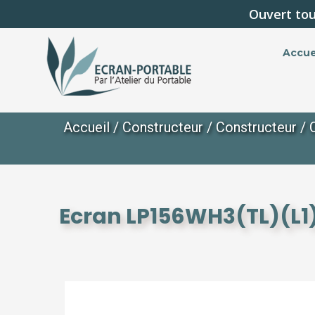
Ouvert tou
Accue
Accueil
/
Constructeur
/
Constructeur
/
Ecran LP156WH3(TL)(L1)