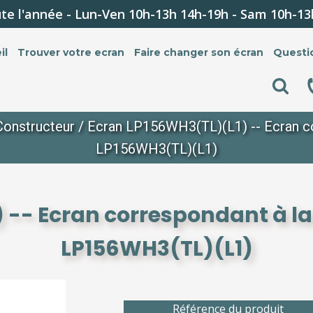
te l'année - Lun-Ven 10h-13h 14h-19h - Sam 10h-13
il
Trouver votre ecran
Faire changer son écran
Questi
Constructeur
/ Ecran LP156WH3(TL)(L1) -- Ecran co
LP156WH3(TL)(L1)
 -- Ecran correspondant à la
LP156WH3(TL)(L1)
Référence du produit