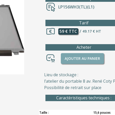
LP156WH3(TL)(L1)
Tarif
59 € TTC
/
49.17 € HT
Acheter
AJOUTER AU PANIER
Lieu de stockage :
l’atelier du portable 8 av. René Coty P
Possibilité de retrait sur place
Caractèristiques techniques :
Taille :
15,6 pouces