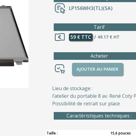
LP156WH3(TL)(SA)
Tarif
59 € TTC
/
49.17 € HT
Acheter
AJOUTER AU PANIER
Lieu de stockage :
l’atelier du portable 8 av. René Coty P
Possibilité de retrait sur place
Caractèristiques techniques :
Taille :
15,6 pouces