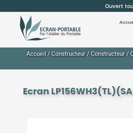
Ouvert tou
Accue
Accueil
/
Constructeur
/
Constructeur
/
Ecran LP156WH3(TL)(SA)