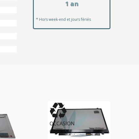
1 an
* Hors week-end et jours fériés
OCCASION
GRADE A