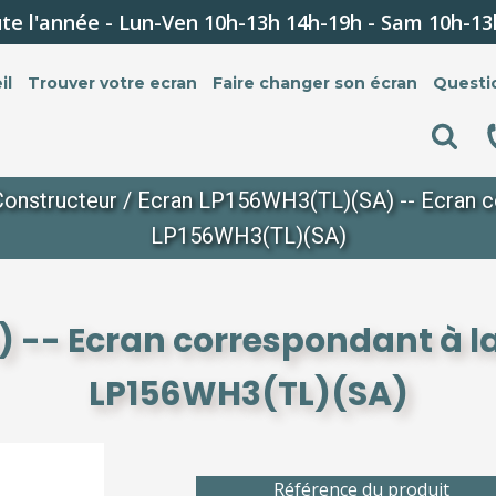
te l'année - Lun-Ven 10h-13h 14h-19h - Sam 10h-13
il
Trouver votre ecran
Faire changer son écran
Questi
Constructeur
/ Ecran LP156WH3(TL)(SA) -- Ecran co
LP156WH3(TL)(SA)
 -- Ecran correspondant à la
LP156WH3(TL)(SA)
Référence du produit