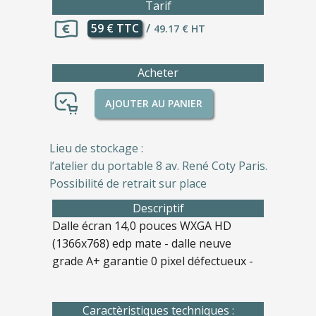
Tarif
59 € TTC
/
49.17 € HT
Acheter
AJOUTER AU PANIER
Lieu de stockage :
l’atelier du portable 8 av. René Coty Paris.
Possibilité de retrait sur place
Descriptif
Dalle écran 14,0 pouces WXGA HD
(1366x768) edp mate - dalle neuve
grade A+ garantie 0 pixel défectueux -
Caractèristiques techniques :