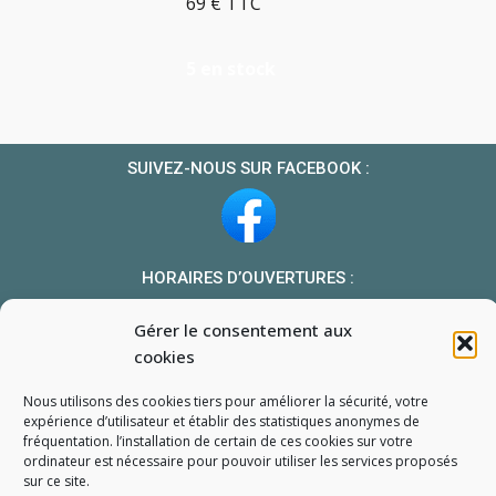
69 € TTC
5 en stock
SUIVEZ-NOUS SUR FACEBOOK :
HORAIRES D’OUVERTURES :
Du lundi au vendredi : 10h-13h et 14h-19h
Gérer le consentement aux
Le samedi : 10h-13h 14h-18h
cookies
NOUS TROUVER
Nous utilisons des cookies tiers pour améliorer la sécurité, votre
Mon compte
expérience d’utilisateur et établir des statistiques
anonymes
de
fréquentation. l’installation de certain de ces cookies sur votre
Formulaire de demande de pièce
ordinateur est nécessaire pour pouvoir utiliser les services proposés
sur ce site.