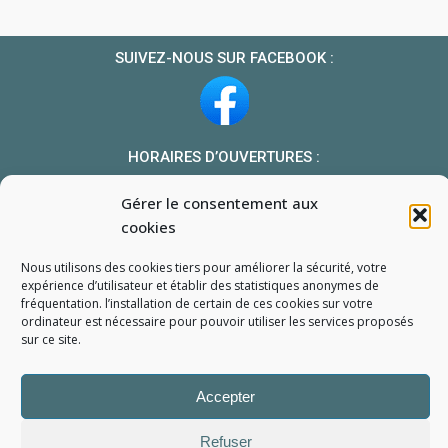
SUIVEZ-NOUS SUR FACEBOOK :
HORAIRES D’OUVERTURES :
Du lundi au vendredi : 10h-13h et 14h-19h
Gérer le consentement aux
Le samedi : 10h-13h 14h-18h
cookies
NOUS TROUVER
Nous utilisons des cookies tiers pour améliorer la sécurité, votre
Mon compte
expérience d’utilisateur et établir des statistiques
anonymes
de
fréquentation. l’installation de certain de ces cookies sur votre
Formulaire de demande de pièce
ordinateur est nécessaire pour pouvoir utiliser les services proposés
sur ce site.
Accepter
Refuser