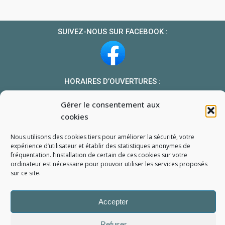
SUIVEZ-NOUS SUR FACEBOOK :
HORAIRES D’OUVERTURES :
Du lundi au vendredi : 10h-13h et 14h-19h
Gérer le consentement aux
Le samedi : 10h-13h 14h-18h
cookies
NOUS TROUVER
Nous utilisons des cookies tiers pour améliorer la sécurité, votre
Mon compte
expérience d’utilisateur et établir des statistiques
anonymes
de
fréquentation. l’installation de certain de ces cookies sur votre
Formulaire de demande de pièce
ordinateur est nécessaire pour pouvoir utiliser les services proposés
sur ce site.
Accepter
Refuser