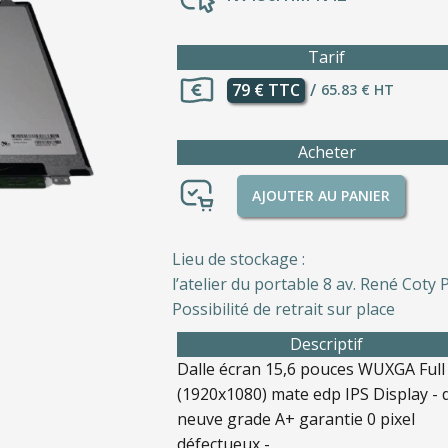
Tarif
79 € TTC
/
65.83 € HT
Acheter
AJOUTER AU PANIER
Lieu de stockage :
l’atelier du portable 8 av. René Coty P
Possibilité de retrait sur place
Descriptif
Dalle écran 15,6 pouces WUXGA Ful
(1920x1080) mate edp IPS Display - d
neuve grade A+ garantie 0 pixel
défectueux -