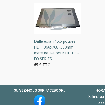
O
GR
Dalle écran 15,6 pouces
Occ
HD (1366x768) 350mm
OC
mate neuve pour HP 15S-
Ecr
EQ SERIES
réf
65 € TTC
OC
43
10+ en stock
2 
SUIVEZ-NOUS SUR FACEBOOK :
HORA
Du lundi au
Le sa