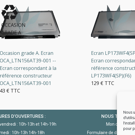
CCASION
ADE A
asion grade A. Ecran
Ecran LP173WF4(SP)(F6
A_LTN156AT39-001 --
Ecran correspondant à
an correspondant à la
référence constructeu
érence constructeur
LP173WF4(SP)(F6)
A_LTN156AT39-001
129 € TTC
 € TTC
en stock
5 en stock
Nous u
IRES D’OUVERTURES :
NOUS TROUVE
d’utili
l’insta
 vendredi : 10h-13h et 14h-19h
Mon compte
pour po
medi : 10h-13h 14h-18h
Formulaire de demande d