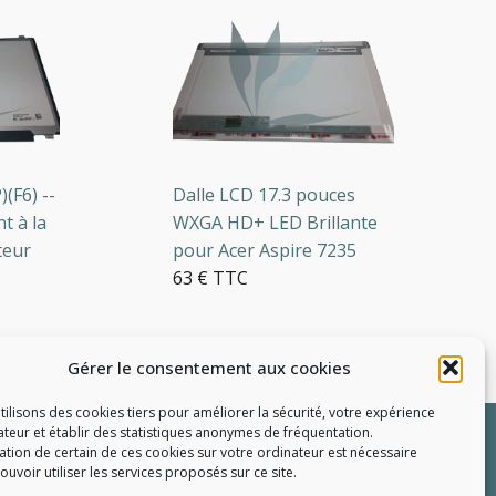
) --
Dalle LCD 17.3 pouces
C
 la
WXGA HD+ LED Brillante
é
r
pour Acer Aspire 7235
I
63 € TTC
c
d
9
Gérer le consentement aux cookies
2 en stock
1
tilisons des cookies tiers pour améliorer la sécurité, votre expérience
R
sateur et établir des statistiques
anonymes
de fréquentation.
llation de certain de ces cookies sur votre ordinateur est nécessaire
uvoir utiliser les services proposés sur ce site.
e pièce