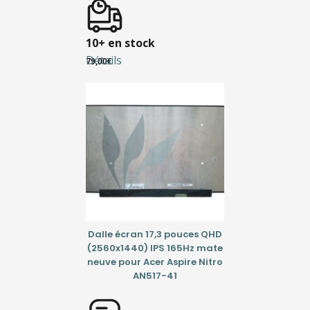
10+ en stock
Détails
79,00
€
Dalle écran 17,3 pouces QHD
(2560x1440) IPS 165Hz mate
neuve pour Acer Aspire Nitro
AN517-41