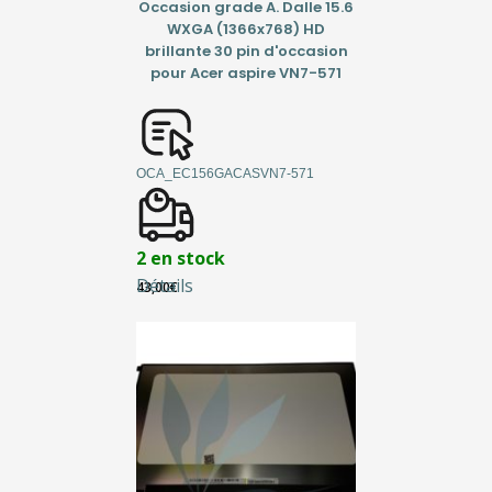
Occasion grade A. Dalle 15.6
WXGA (1366x768) HD
brillante 30 pin d'occasion
pour Acer aspire VN7-571
OCA_EC156GACASVN7-571
2 en stock
Détails
43,00
€