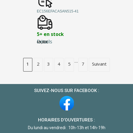
EC156EFACASAN515-41
5+ en stock
Détails
69,00
€
…
1
2
3
4
5
7
Suivant
SUIVEZ-NOUS SUR FACEBOOK :
HORAIRES D’OUVERTURES :
Du lundi au vendredi : 10h-13h et 14h-19h