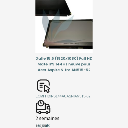
Dalle 15.6 (1920x1080) Full HD
Mate IPS 144Hz neuve pour
Acer Aspire Nitro AN515-52
ECMFHDIPS144ACASNIAN515-52
2 semaines
Détails
199,00
€