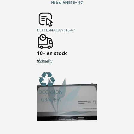
Nitro AN515-47
ECFH144ACAN515-47
10+ en stock
Détails
95,00
€
OCCASION
GRADE A