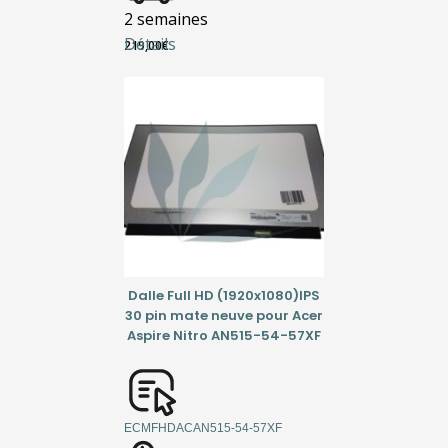
2 semaines
Détails
219,00
€
Dalle Full HD (1920x1080)IPS
30 pin mate neuve pour Acer
Aspire Nitro AN515-54-57XF
ECMFHDACAN515-54-57XF