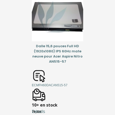
Dalle 15,6 pouces Full HD
(1920x1080) IPS 60Hz mate
neuve pour Acer Aspire Nitro
AN515-57
ECMFH60DACAN515-57
10+ en stock
Détails
79,00
€