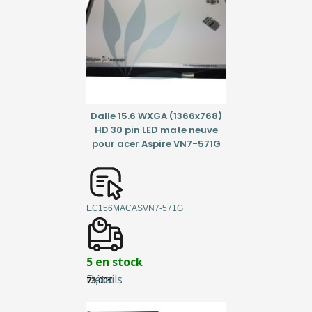
Dalle 15.6 WXGA (1366x768)
HD 30 pin LED mate neuve
pour acer Aspire VN7-571G
EC156MACASVN7-571G
5 en stock
Détails
73,00
€