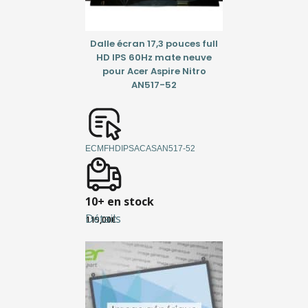
Dalle écran 17,3 pouces full
HD IPS 60Hz mate neuve
pour Acer Aspire Nitro
AN517-52
ECMFHDIPSACASAN517-52
10+ en stock
Détails
119,00
€