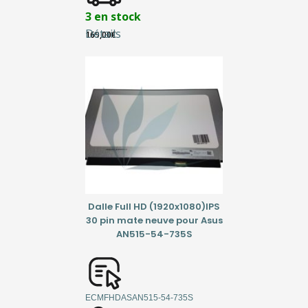
3 en stock
Détails
169,00
€
Dalle Full HD (1920x1080)IPS
30 pin mate neuve pour Asus
AN515-54-735S
ECMFHDASAN515-54-735S