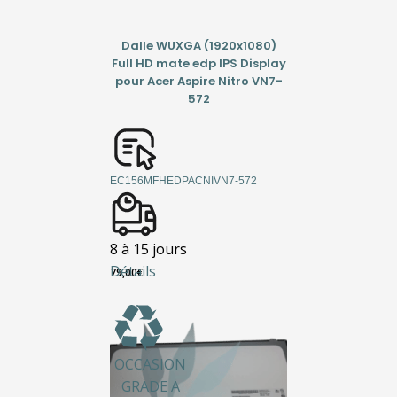
Dalle WUXGA (1920x1080)
Full HD mate edp IPS Display
pour Acer Aspire Nitro VN7-
572
EC156MFHEDPACNIVN7-572
8 à 15 jours
Détails
79,00
€
OCCASION
GRADE A