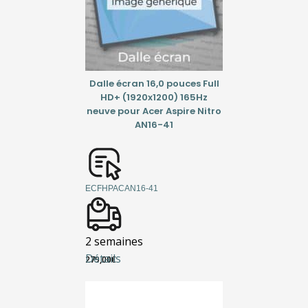
Dalle écran 16,0 pouces Full
HD+ (1920x1200) 165Hz
neuve pour Acer Aspire Nitro
AN16-41
ECFHPACAN16-41
2 semaines
Détails
279,00
€