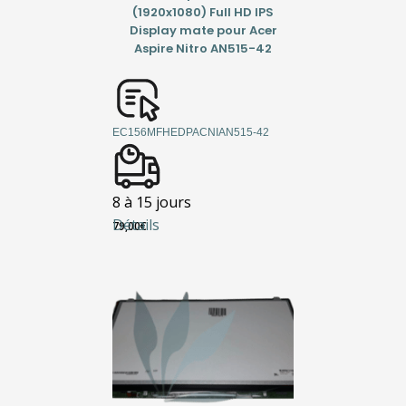
(1920x1080) Full HD IPS
Display mate pour Acer
Aspire Nitro AN515-42
EC156MFHEDPACNIAN515-42
8 à 15 jours
Détails
79,00
€