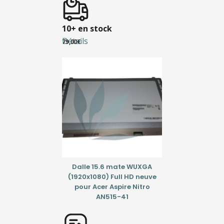
10+ en stock
Détails
79,00
€
Dalle 15.6 mate WUXGA
(1920x1080) Full HD neuve
pour Acer Aspire Nitro
AN515-41