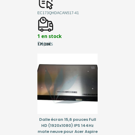
EC173QHDACAN517-41
1 en stock
Détails
179,00
€
Dalle écran 15,6 pouces Full
HD (1920x1080) IPS 144Hz
mate neuve pour Acer Aspire