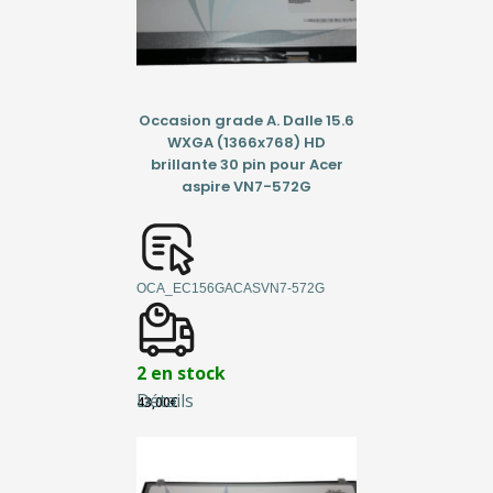
Occasion grade A. Dalle 15.6
WXGA (1366x768) HD
brillante 30 pin pour Acer
aspire VN7-572G
OCA_EC156GACASVN7-572G
2 en stock
Détails
43,00
€