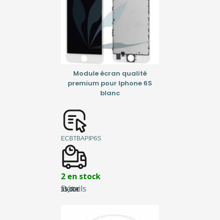
Module écran qualité
premium pour Iphone 6S
blanc
ECBTBAPIP6S
2 en stock
Détails
35,00
€