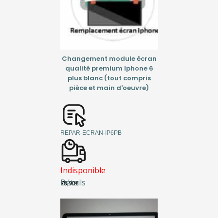
Changement module écran
qualité premium Iphone 6
plus blanc (tout compris
pièce et main d'oeuvre)
REPAR-ECRAN-IP6PB
Indisponible
Détails
78,90
€