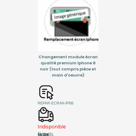
Changement module écran
qualité premium Iphone 8
noir (tout compris pièce et
main d'oeuvre)
REPAR-ECRAN-IP8B
Indisponible
Détails
96,00
€