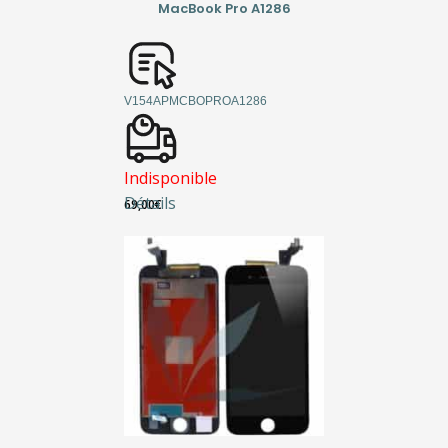
MacBook Pro A1286
V154APMCBOPROA1286
Indisponible
Détails
69,00
€