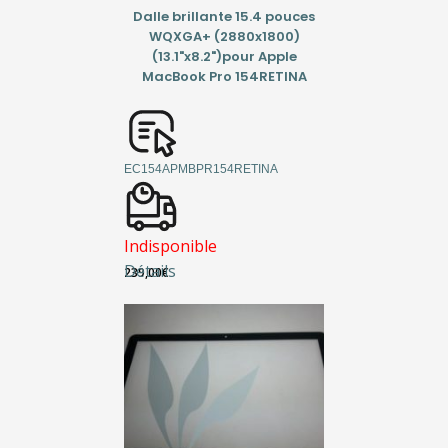
Dalle brillante 15.4 pouces
WQXGA+ (2880x1800)
(13.1"x8.2")pour Apple
MacBook Pro 154RETINA
EC154APMBPR154RETINA
Indisponible
Détails
239,00
€