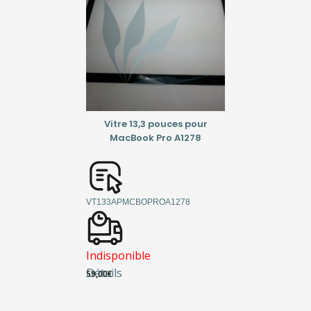
Vitre 13,3 pouces pour
MacBook Pro A1278
VT133APMCBOPROA1278
Indisponible
Détails
59,00
€