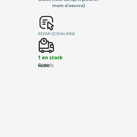
main d'oeuvre)
REPAR-ECRAN-IP8W
1 en stock
Détails
96,00
€