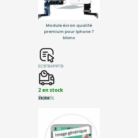
Module écran qualité
premium pour Iphone 7
blanc
ECBTBAPIP7B
2 en stock
Détails
39,00
€