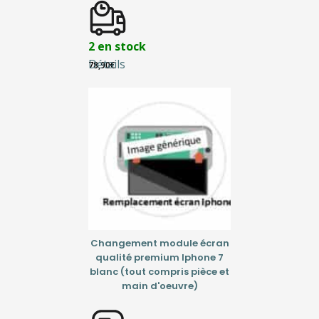
2 en stock
Détails
78,90
€
Changement module écran
qualité premium Iphone 7
blanc (tout compris pièce et
main d'oeuvre)