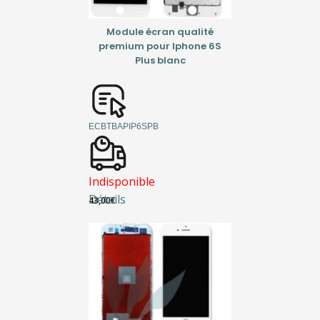
Module écran qualité
premium pour Iphone 6S
Plus blanc
ECBTBAPIP6SPB
Indisponible
Détails
43,00
€