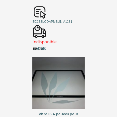
EC133LCDAPMBUNIA1181
Indisponible
Détails
159,00
€
Vitre 15,4 pouces pour