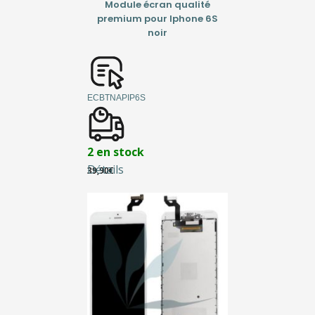
Module écran qualité
premium pour Iphone 6S
noir
ECBTNAPIP6S
2 en stock
Détails
39,90
€