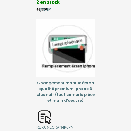
2 en stock
Détails
59,00
€
Changement module écran
qualité premium Iphone 6
plus noir (tout compris pièce
et main d'oeuvre)
REPAR-ECRAN-IP6PN