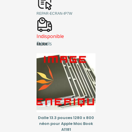
REPAR-ECRAN-IP7W
Indisponible
Détails
88,00
€
Dalle 13.3 pouces 1280 x 800
néon pour Apple Mac Book
A1181