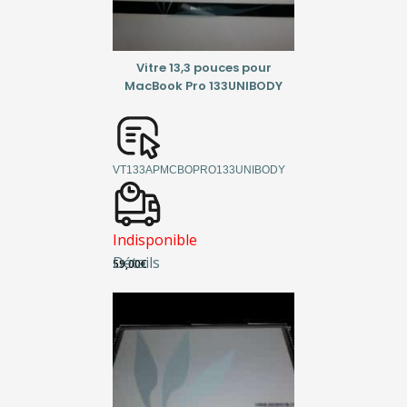
Vitre 13,3 pouces pour
MacBook Pro 133UNIBODY
VT133APMCBOPRO133UNIBODY
Indisponible
Détails
59,00
€