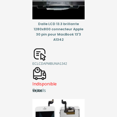
Dalle LCD 13.3 brillante
1280x800 connecteur Apple
30 pin pour MacBook 13'3
A1342
ECLCDAPMBUNIA1342
Indisponible
Détails
99,00
€